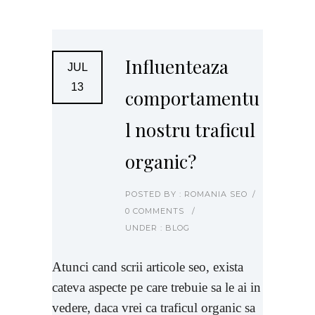
Influenteaza
JUL
13
comportamentu
l nostru traficul
organic?
POSTED BY : ROMANIA SEO
/
0 COMMENTS
/
UNDER :
BLOG
Atunci cand scrii articole seo, exista
cateva aspecte pe care trebuie sa le ai in
vedere, daca vrei ca traficul organic sa