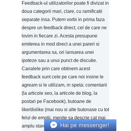
Feedback-ul utilizatorilor poate fi divizat in
doua categorii mari, clare, cu ramificatii
separate insa. Putem vorbi in prima faza
despre un feedback direct, cel de care ne
lovim in fiecare zi. Acesta presupune
emiterea in mod direct a unei pareri si
argumentarea sa, ori lansarea unei
ipoteze sau a unui punct de discutie.
Canalele prin care obtinem acest
feedback sunt cele pe care noi insine le
agream si le utilizam, in speta: comentarii
(la articole seo, la articole de blog, la
postari pe Facebook), butoane de
like/dislike (mai nou si alte butonase cu tot
felul de emotii, menite sa descrie cat mai
Hai pe messenger!
amplu starea cititorului), dar si