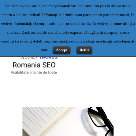
Folosim cookie-uri în vederea personalizării conținutului pus la dispoziție și
Servicii profesionale de content writing- Servicii content writing-
pentru a analiza traficul. Informațiile primite sunt partajate cu partenerii noștri, în
Scriere articole
vederea îmbunătățirii conținutului pentru social media, în vederea promovării și a
Contact: 0769500983 sau office@romaniaseo.com
analizei. Dacă sunteți de acord cu cele expuse, vă rugăm să acceptați aceste
condiții (și să citiți detalii suplimentare), sau puteți alege să refuzați colectarea de
date.
Accept
Refuz