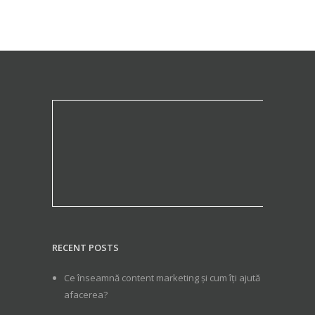
RECENT POSTS
Ce înseamnă content marketing și cum îți ajută
afacerea?