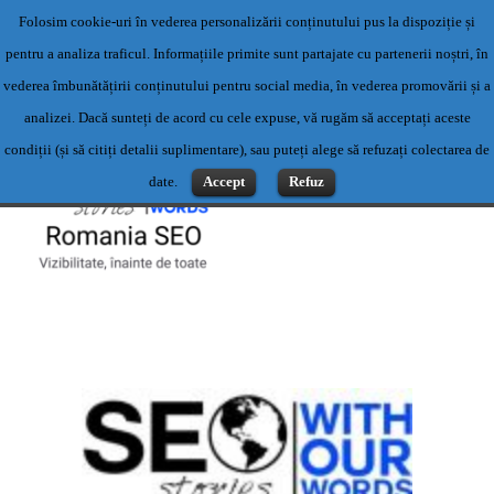
Folosim cookie-uri în vederea personalizării conținutului pus la dispoziție și
Servicii profesionale de content writing- Servicii content writing-
pentru a analiza traficul. Informațiile primite sunt partajate cu partenerii noștri, în
Scriere articole
vederea îmbunătățirii conținutului pentru social media, în vederea promovării și a
Contact: 0769500983 sau office@romaniaseo.com
analizei. Dacă sunteți de acord cu cele expuse, vă rugăm să acceptați aceste
condiții (și să citiți detalii suplimentare), sau puteți alege să refuzați colectarea de
date.
Accept
Refuz