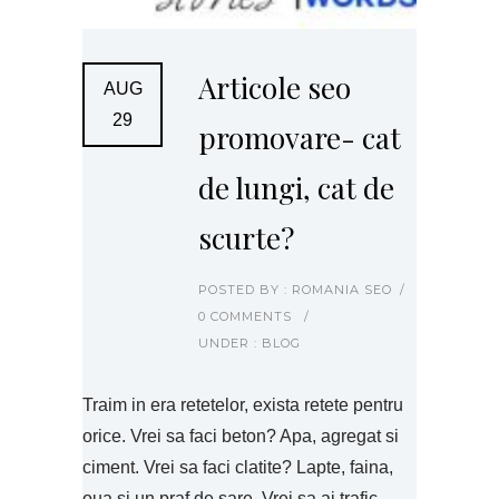
Articole seo
AUG
29
promovare- cat
de lungi, cat de
scurte?
POSTED BY : ROMANIA SEO
/
0 COMMENTS
/
UNDER :
BLOG
Traim in era retetelor, exista retete pentru
orice. Vrei sa faci beton? Apa, agregat si
ciment. Vrei sa faci clatite? Lapte, faina,
oua si un praf de sare. Vrei sa ai trafic