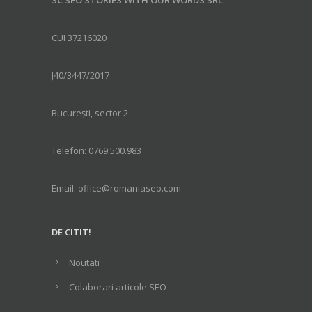
SC SEO STORIES WITH OUR WORDS SRL
CUI 37216020
J40/3447/2017
București, sector 2
Telefon: 0769.500.983
Email: office@romaniaseo.com
DE CITIT!
Noutati
Colaborari articole SEO