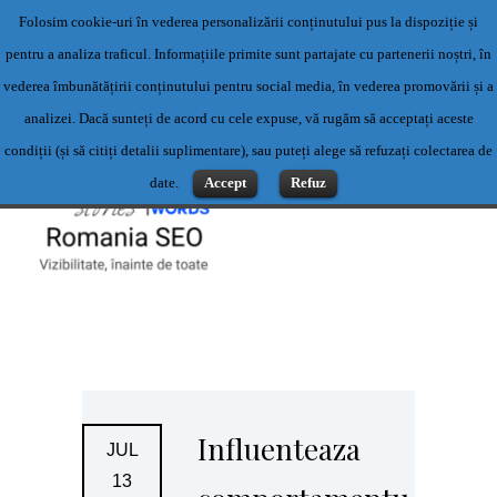
Folosim cookie-uri în vederea personalizării conținutului pus la dispoziție și
Servicii profesionale de content writing- Servicii content writing-
pentru a analiza traficul. Informațiile primite sunt partajate cu partenerii noștri, în
Scriere articole
vederea îmbunătățirii conținutului pentru social media, în vederea promovării și a
Contact: 0769500983 sau office@romaniaseo.com
analizei. Dacă sunteți de acord cu cele expuse, vă rugăm să acceptați aceste
condiții (și să citiți detalii suplimentare), sau puteți alege să refuzați colectarea de
date.
Accept
Refuz
Influenteaza
JUL
13