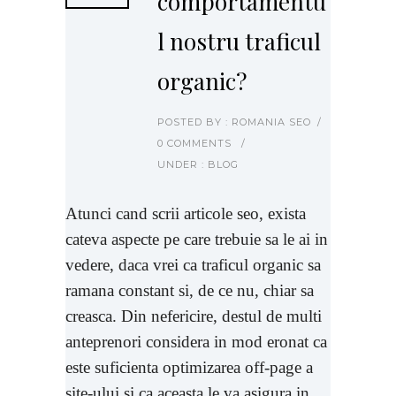
comportamentu
l nostru traficul
organic?
POSTED BY : ROMANIA SEO
/
0 COMMENTS
/
UNDER :
BLOG
Atunci cand scrii articole seo, exista
cateva aspecte pe care trebuie sa le ai in
vedere, daca vrei ca traficul organic sa
ramana constant si, de ce nu, chiar sa
creasca. Din nefericire, destul de multi
anteprenori considera in mod eronat ca
este suficienta optimizarea off-page a
site-ului si ca aceasta le va asigura in