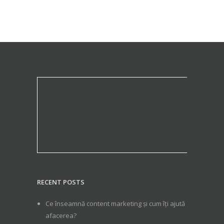
RECENT POSTS
Ce înseamnă content marketing și cum îți ajută
afacerea?