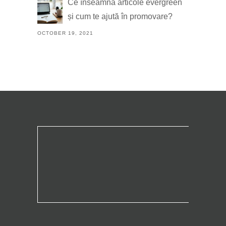
Ce înseamnă articole evergreen
și cum te ajută în promovare?
OCTOBER 19, 2021