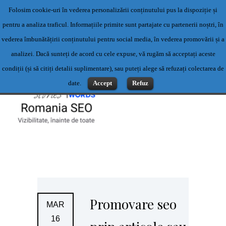
Folosim cookie-uri în vederea personalizării conținutului pus la dispoziție și
Servicii profesionale de content writing- Servicii content writing-
pentru a analiza traficul. Informațiile primite sunt partajate cu partenerii noștri, în
Scriere articole
vederea îmbunătățirii conținutului pentru social media, în vederea promovării și a
Contact: 0769500983 sau office@romaniaseo.com
analizei. Dacă sunteți de acord cu cele expuse, vă rugăm să acceptați aceste
condiții (și să citiți detalii suplimentare), sau puteți alege să refuzați colectarea de
date.
Accept
Refuz
Promovare seo
MAR
16