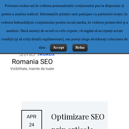
Folosim cookie-uri în vederea personalizării conținutului pus la dispoziție și
Servicii profesionale de content writing- Servicii content writing-
pentru a analiza traficul. Informațiile primite sunt partajate cu partenerii noștri, în
Scriere articole
vederea îmbunătățirii conținutului pentru social media, în vederea promovării și a
Contact: 0769500983 sau office@romaniaseo.com
analizei. Dacă sunteți de acord cu cele expuse, vă rugăm să acceptați aceste
condiții (și să citiți detalii suplimentare), sau puteți alege să refuzați colectarea de
date.
Accept
Refuz
Optimizare SEO
APR
24