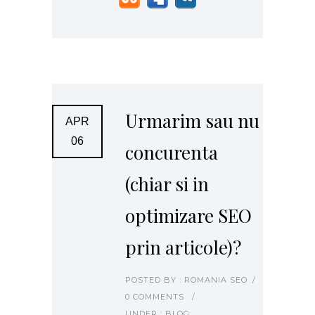
Urmarim sau nu
APR
06
concurenta
(chiar si in
optimizare SEO
prin articole)?
POSTED BY : ROMANIA SEO
/
0 COMMENTS
/
UNDER :
BLOG