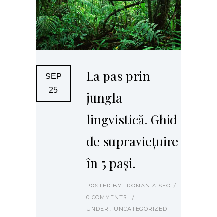
La pas prin
SEP
25
jungla
lingvistică. Ghid
de supraviețuire
în 5 pași.
POSTED BY : ROMANIA SEO
/
0 COMMENTS
/
UNDER :
UNCATEGORIZED