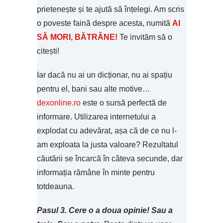
prietenește și te ajută să înțelegi. Am scris
o poveste faină despre acesta, numită
AI
SĂ MORI, BĂTRÂNE!
Te invităm să o
citești!
Iar dacă nu ai un dicționar, nu ai spațiu
pentru el, bani sau alte motive…
dexonline.ro
este o sursă perfectă de
informare. Utilizarea internetului a
explodat cu adevărat, așa că de ce nu l-
am exploata la justa valoare? Rezultatul
căutării se încarcă în câteva secunde, dar
informația rămâne în minte pentru
totdeauna.
Pasul 3. Cere o a doua opinie!
Sau a