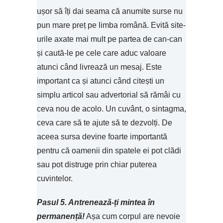
ușor să îți dai seama că anumite surse nu
pun mare preț pe limba română. Evită site-
urile axate mai mult pe partea de can-can
și caută-le pe cele care aduc valoare
atunci când livrează un mesaj. Este
important ca și atunci când citești un
simplu articol sau advertorial să rămâi cu
ceva nou de acolo. Un cuvânt, o sintagma,
ceva care să te ajute să te dezvolți. De
aceea sursa devine foarte importantă
pentru că oamenii din spatele ei pot clădi
sau pot distruge prin chiar puterea
cuvintelor.
Pasul 5. Antrenează-ți mintea în
permanență!
Așa cum corpul are nevoie