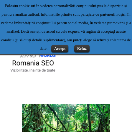
Folosim cookie-uri în vederea personalizării conținutului pus la dispoziție și
Servicii profesionale de content writing- Servicii content writing-
pentru a analiza traficul. Informațiile primite sunt partajate cu partenerii noștri, în
Scriere articole
vederea îmbunătățirii conținutului pentru social media, în vederea promovării și a
Contact: 0769500983 sau office@romaniaseo.com
analizei. Dacă sunteți de acord cu cele expuse, vă rugăm să acceptați aceste
condiții (și să citiți detalii suplimentare), sau puteți alege să refuzați colectarea de
date.
Accept
Refuz