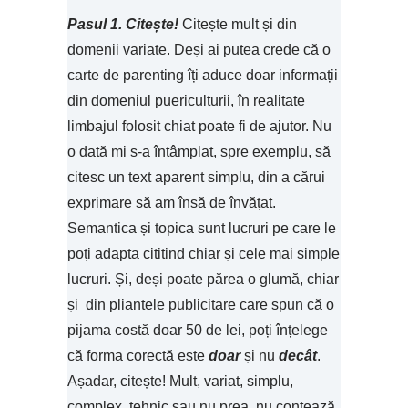
Pasul 1. Citește!
Citește mult și din
domenii variate. Deși ai putea crede că o
carte de parenting îți aduce doar informații
din domeniul puericulturii, în realitate
limbajul folosit chiat poate fi de ajutor. Nu
o dată mi s-a întâmplat, spre exemplu, să
citesc un text aparent simplu, din a cărui
exprimare să am însă de învățat.
Semantica și topica sunt lucruri pe care le
poți adapta cititind chiar și cele mai simple
lucruri. Și, deși poate părea o glumă, chiar
și din pliantele publicitare care spun că o
pijama costă doar 50 de lei, poți înțelege
că forma corectă este
doar
și nu
decât
.
Așadar, citește! Mult, variat, simplu,
complex, tehnic sau nu prea, nu contează,