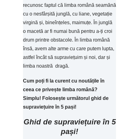
recunosc faptul că limba română seamănă
cu o nesfârșită junglă, cu liane, vegetație
virgină și, bineînțeles, maimuțe. În junglă
o macetă ar fi numai bună pentru a-ți croi
drum printre obstacole. În limba română
însă, avem alte arme cu care putem lupta,
astfel încât să supraviețuim și noi, dar și
limba noastră dragă.
Cum poți fi la curent cu noutățile în
ceea ce privește limba română?
Simplu! Folosește următorul ghid de
supraviețuire în 5 pași!
Ghid de supraviețuire în 5
pași!