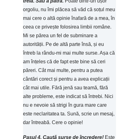
treia. Sau a patra.
Poate dintr-un ușor
orgoliu, nu îmi plăcea să văd că soțul meu
mai cere o altă opinie înafară de a mea, în
ceea ce privește folosirea limbii române.
Mi se părea un fel de subminare a
autorității. Pe de altă parte însă, și eu
întreb la rându-mi mai multe surse. Așa că
am înțeles că de fapt este bine să ceri
păreri. Cât mai multe, pentru a putea
cântări corect și pentru a avea explicații
cât mai utile. Fără jenă sau teamă, fără
alte probleme, este indicat să întrebi. Nici
nu e nevoie să strigi în gura mare care
este neclaritatea ta. Sună, scrie un mesaj,
dar întreabă. Cere o opinie!
Pasul 4. Caută surse de încredere!
Este