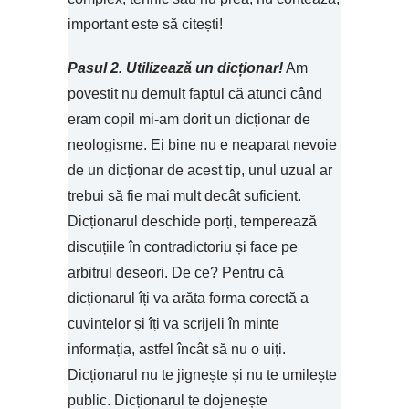
important este să citești!
Pasul 2. Utilizează un dicționar!
Am
povestit nu demult faptul că atunci când
eram copil mi-am dorit un dicționar de
neologisme. Ei bine nu e neaparat nevoie
de un dicționar de acest tip, unul uzual ar
trebui să fie mai mult decât suficient.
Dicționarul deschide porți, temperează
discuțiile în contradictoriu și face pe
arbitrul deseori. De ce? Pentru că
dicționarul îți va arăta forma corectă a
cuvintelor și îți va scrijeli în minte
informația, astfel încât să nu o uiți.
Dicționarul nu te jignește și nu te umilește
public. Dicționarul te dojenește