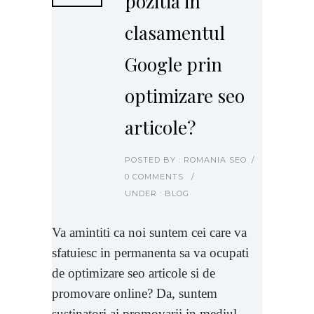
pozitia in
clasamentul
Google prin
optimizare seo
articole?
POSTED BY : ROMANIA SEO
/
0 COMMENTS
/
UNDER :
BLOG
Va amintiti ca noi suntem cei care va
sfatuiesc in permanenta sa va ocupati
de optimizare seo articole si de
promovare online? Da, suntem
sustinatori ai promovarii in mediul