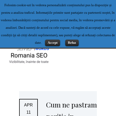
Folosim cookie-uri în vederea personalizării conținutului pus la dispoziție și
Servicii profesionale de content writing- Servicii content writing-
pentru a analiza traficul. Informațiile primite sunt partajate cu partenerii noștri, în
Scriere articole
vederea îmbunătățirii conținutului pentru social media, în vederea promovării și a
Contact: 0769500983 sau office@romaniaseo.com
analizei. Dacă sunteți de acord cu cele expuse, vă rugăm să acceptați aceste
condiții (și să citiți detalii suplimentare), sau puteți alege să refuzați colectarea de
date.
Accept
Refuz
Cum ne pastram
APR
11