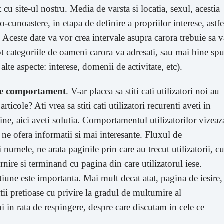
t cu site-ul nostru. Media de varsta si locatia, sexul, acestia
o-cunoastere, in etapa de definire a propriilor interese, astfe
or. Aceste date va vor crea intervale asupra carora trebuie sa v
pt categoriile de oameni carora va adresati, sau mai bine sp
 alte aspecte: interese, domenii de activitate, etc).
 de comportament
. V-ar placea sa stiti cati utilizatori noi au
ticole? Ati vrea sa stiti cati utilizatori recurenti aveti in
ine, aici aveti solutia. Comportamentul utilizatorilor vizeaz
 ne ofera informatii si mai interesante. Fluxul de
umele, ne arata paginile prin care au trecut utilizatorii, c
nire si terminand cu pagina din care utilizatorul iese.
iune este importanta. Mai mult decat atat, pagina de iesire,
tii pretioase cu privire la gradul de multumire al
oi in rata de respingere, despre care discutam in cele ce