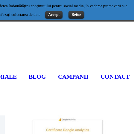
vederea îmbunătățirii conținutului pentru social media, în vederea promovării și a
Contact: 0769500983 sau office@romaniaseo.com
refuzați colectarea de date.
Accept
Refuz
RIALE
BLOG
CAMPANII
CONTACT