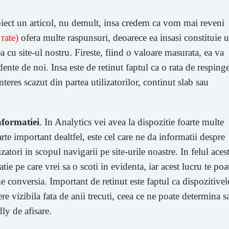
iect un articol, nu demult, insa credem ca vom mai reveni
rate)
ofera multe raspunsuri, deoarece ea insasi constituie 
a cu site-ul nostru. Fireste, fiind o valoare masurata, ea va
ente de noi. Insa este de retinut faptul ca o rata de resping
teres scazut din partea utilizatorilor, continut slab sau
nformatiei
. In Analytics vei avea la dispozitie foarte multe
rte important dealtfel, este cel care ne da informatii despre
izatori in scopul navigarii pe site-urile noastre. In felul aces
tie pe care vrei sa o scoti in evidenta, iar acest lucru te poa
e conversia. Important de retinut este faptul ca dispozitivel
re vizibila fata de anii trecuti, ceea ce ne poate determina s
ly de afisare.