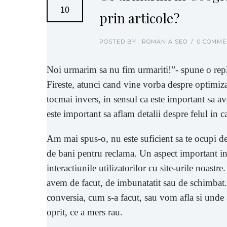
10
prin articole?
POSTED BY : ROMANIA SEO
/
0 COMME
Noi urmarim sa nu fim urmariti!”- spune o repl
Fireste, atunci cand vine vorba despre optimiza
tocmai invers, in sensul ca este important sa a
este important sa aflam detalii despre felul in ca
Am mai spus-o, nu este suficient sa te ocupi de 
de bani pentru reclama. Un aspect important in
interactiunile utilizatorilor cu site-urile noas
avem de facut, de imbunatatit sau de schimbat.
conversia, cum s-a facut, sau vom afla si unde a
oprit, ce a mers rau.