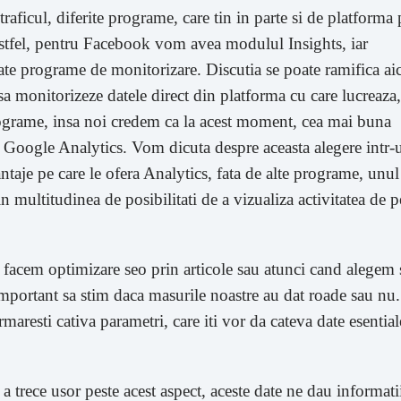
traficul, diferite programe, care tin in parte si de platforma 
Astfel, pentru Facebook vom avea modulul Insights, iar
te programe de monitorizare. Discutia se poate ramifica aic
 sa monitorizeze datele direct din platforma cu care lucreaza,
programe, insa noi credem ca la acest moment, cea mai buna
ta Google Analytics. Vom dicuta despre aceasta alegere intr-
antaje pe care le ofera Analytics, fata de alte programe, unul
in multitudinea de posibilitati de a vizualiza activitatea de p
 facem optimizare seo prin articole sau atunci cand alegem 
mportant sa stim daca masurile noastre au dat roade sau nu.
maresti cativa parametri, care iti vor da cateva date esential
a trece usor peste acest aspect, aceste date ne dau informati