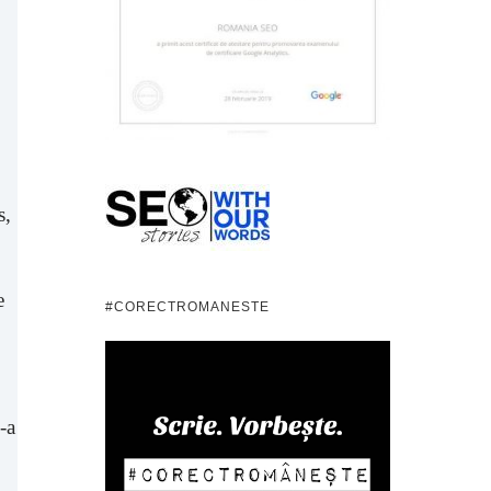
s,
e
#CORECTROMANESTE
-a