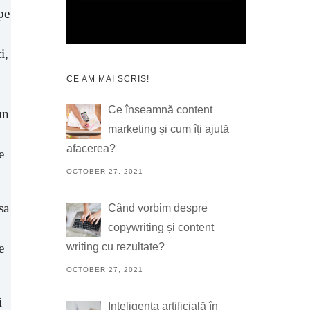
pe
i,
CE AM MAI SCRIS!
Ce înseamnă content
un
marketing și cum îți ajută
afacerea?
e
OCTOBER 27, 2021
sa
Când vorbim despre
copywriting și content
writing cu rezultate?
e
OCTOBER 27, 2021
i
Inteligența artificială în