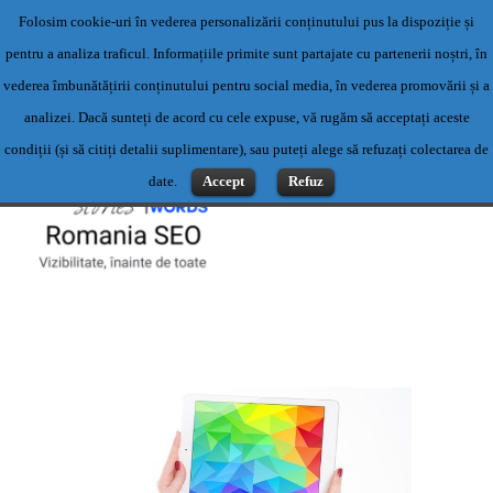
Folosim cookie-uri în vederea personalizării conținutului pus la dispoziție și
Servicii profesionale de content writing- Servicii content writing-
pentru a analiza traficul. Informațiile primite sunt partajate cu partenerii noștri, în
Scriere articole
vederea îmbunătățirii conținutului pentru social media, în vederea promovării și a
Contact: 0769500983 sau office@romaniaseo.com
analizei. Dacă sunteți de acord cu cele expuse, vă rugăm să acceptați aceste
condiții (și să citiți detalii suplimentare), sau puteți alege să refuzați colectarea de
date.
Accept
Refuz