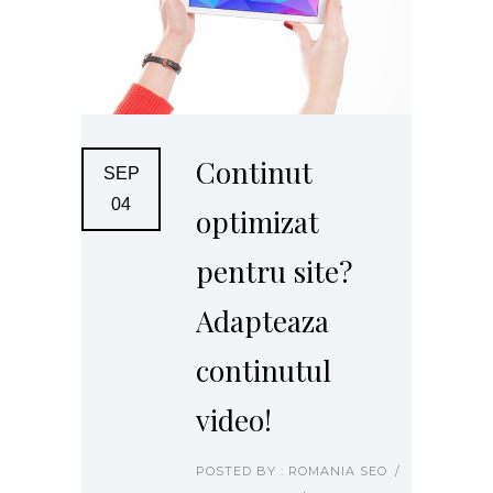
Continut
SEP
04
optimizat
pentru site?
Adapteaza
continutul
video!
POSTED BY : ROMANIA SEO
/