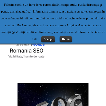
Folosim cookie-uri în vederea personalizării conținutului pus la dispoziție și
Servicii profesionale de content writing- Servicii content writing-
pentru a analiza traficul. Informațiile primite sunt partajate cu partenerii noștri, în
Scriere articole
vederea îmbunătățirii conținutului pentru social media, în vederea promovării și a
Contact: 0769500983 sau office@romaniaseo.com
analizei. Dacă sunteți de acord cu cele expuse, vă rugăm să acceptați aceste
condiții (și să citiți detalii suplimentare), sau puteți alege să refuzați colectarea de
date.
Accept
Refuz