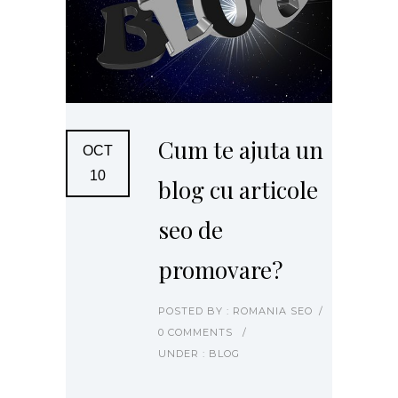
Cum te ajuta un
OCT
10
blog cu articole
seo de
promovare?
POSTED BY : ROMANIA SEO
/
0 COMMENTS
/
UNDER :
BLOG