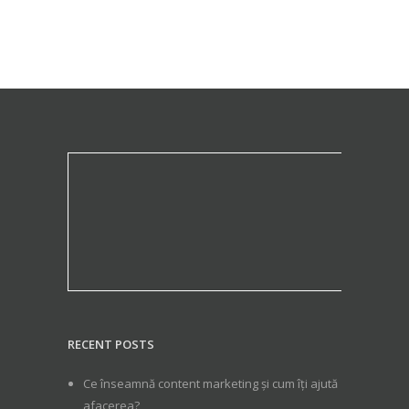
RECENT POSTS
Ce înseamnă content marketing și cum îți ajută
afacerea?