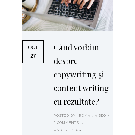
Când vorbim
OCT
27
despre
copywriting și
content writing
cu rezultate?
POSTED BY : ROMANIA SEO
/
0 COMMENTS
/
UNDER :
BLOG