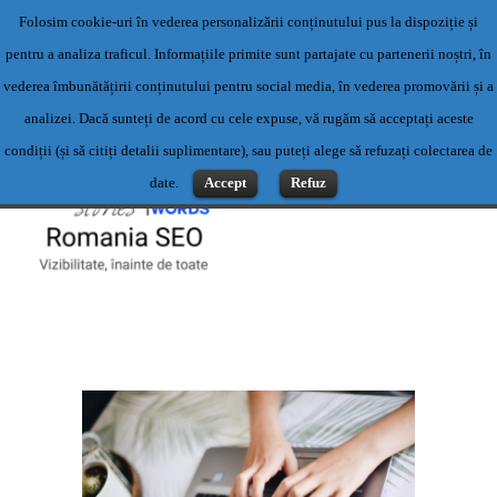
Folosim cookie-uri în vederea personalizării conținutului pus la dispoziție și
Servicii profesionale de content writing- Servicii content writing-
pentru a analiza traficul. Informațiile primite sunt partajate cu partenerii noștri, în
Scriere articole
vederea îmbunătățirii conținutului pentru social media, în vederea promovării și a
Contact: 0769500983 sau office@romaniaseo.com
analizei. Dacă sunteți de acord cu cele expuse, vă rugăm să acceptați aceste
condiții (și să citiți detalii suplimentare), sau puteți alege să refuzați colectarea de
date.
Accept
Refuz