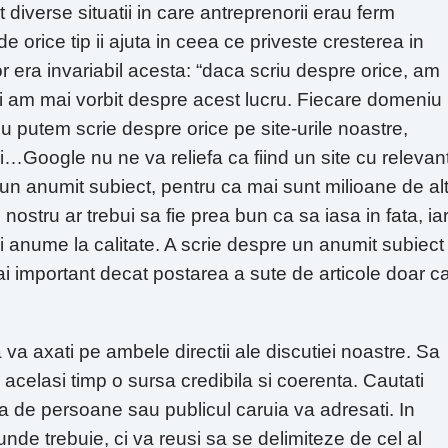
 diverse situatii in care antreprenorii erau ferm
de orice tip ii ajuta in ceea ce priveste cresterea in
 era invariabil acesta: “daca scriu despre orice, am
 si am mai vorbit despre acest lucru. Fiecare domeniu 
Nu putem scrie despre orice pe site-urile noastre,
i…Google nu ne va reliefa ca fiind un site cu relevan
un anumit subiect, pentru ca mai sunt milioane de alt
 nostru ar trebui sa fie prea bun ca sa iasa in fata, ia
i anume la calitate. A scrie despre un anumit subiect 
mai important decat postarea a sute de articole doar c
 axati pe ambele directii ale discutiei noastre. Sa
 in acelasi timp o sursa credibila si coerenta. Cautati
ria de persoane sau publicul caruia va adresati. In
nde trebuie, ci va reusi sa se delimiteze de cel al