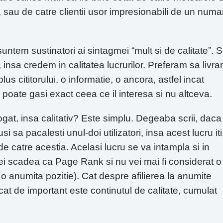
sau de catre clientii usor impresionabili de un numa
ntem sustinatori ai sintagmei “mult si de calitate”. S
insa credem in calitatea lucrurilor. Preferam sa livr
us cititorului, o informatie, o ancora, astfel incat
i poate gasi exact ceea ce il interesa si nu altceva.
gat, insa calitativ? Este simplu. Degeaba scrii, daca
i sa pacalesti unul-doi utilizatori, insa acest lucru iti
e catre acestia. Acelasi lucru se va intampla si in
ei scadea ca Page Rank si nu vei mai fi considerat o
 o anumita pozitie). Cat despre afilierea la anumite
cat de important este continutul de calitate, cumulat