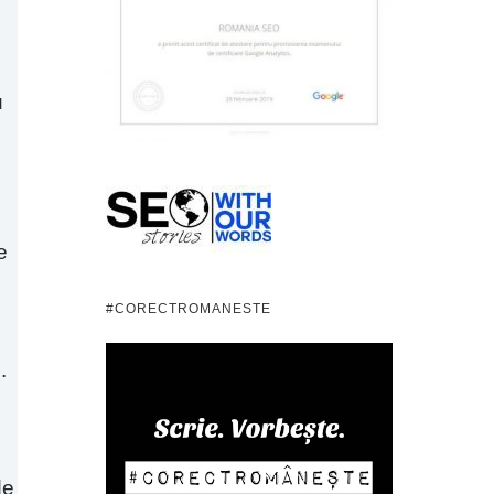
u
e
#CORECTROMANESTE
.
de