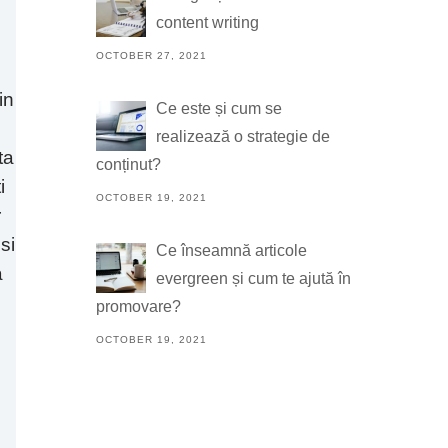
content writing
OCTOBER 27, 2021
in
Ce este și cum se
realizează o strategie de
ta
conținut?
i
OCTOBER 19, 2021
r
si
Ce înseamnă articole
a
evergreen și cum te ajută în
promovare?
OCTOBER 19, 2021