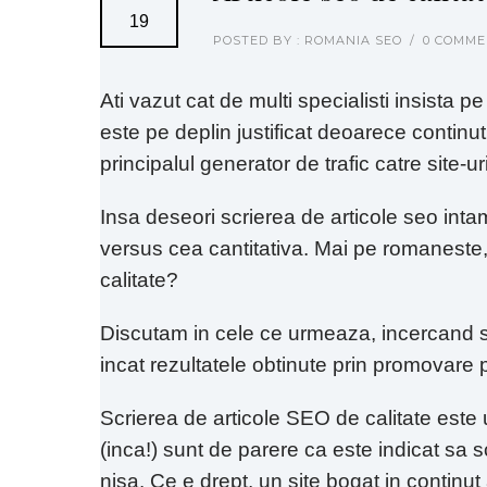
19
POSTED BY : ROMANIA SEO
/
0 COMME
Ati vazut cat de multi specialisti insista 
este pe deplin justificat deoarece continutul
principalul generator de trafic catre site-ur
Insa deseori scrierea de articole seo int
versus cea cantitativa. Mai pe romaneste, o
calitate?
Discutam in cele ce urmeaza, incercand sa
incat rezultatele obtinute prin promovare 
Scrierea de articole SEO de calitate este
(inca!) sunt de parere ca este indicat sa scr
nisa. Ce e drept, un site bogat in continu