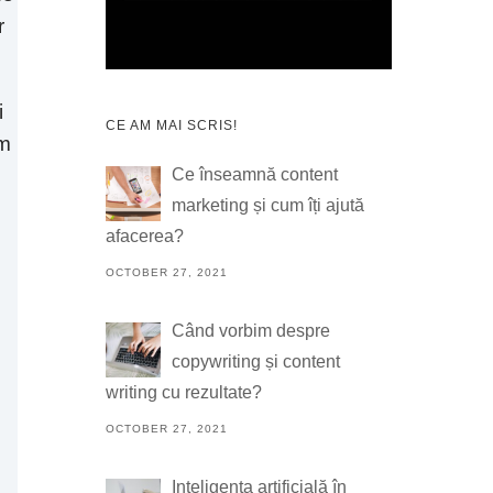
r
i
CE AM MAI SCRIS!
am
Ce înseamnă content
marketing și cum îți ajută
afacerea?
OCTOBER 27, 2021
Când vorbim despre
copywriting și content
writing cu rezultate?
OCTOBER 27, 2021
Inteligența artificială în