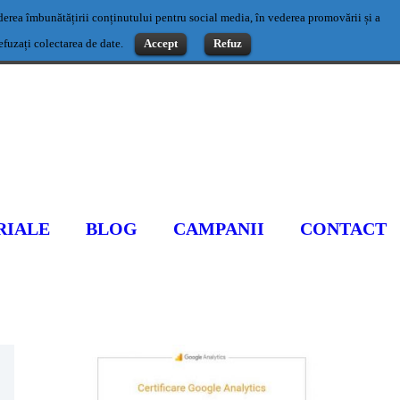
vederea îmbunătățirii conținutului pentru social media, în vederea promovării și a
Contact: 0769500983 sau office@romaniaseo.com
refuzați colectarea de date.
Accept
Refuz
RIALE
BLOG
CAMPANII
CONTACT