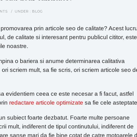
NTS
/
UNDER :
BLOG
pe promovarea prin articole seo de calitate? Acest lucr
, de calitate si interesant pentru publicul cititor, este
ile noastre.
ampina o bariera si anume determinarea calitativa
ri scriem mult, sa fie scris, ori scriem articole seo d
 evidentiem ceea ce este necesar a fi facut, astfel
prin
redactare articole optimizate
sa fie cele asteptate
 un subiect foarte dezbatut. Foarte multe persoane
ii mult, indiferent de tipul continutului, indiferent de
t are sanse mari da fie bine cotat de catre motoarele 