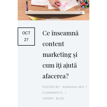
Ce înseamnă
OCT
27
content
marketing și
cum îți ajută
afacerea?
POSTED BY : ROMANIA SEO
/
0 COMMENTS
/
UNDER :
BLOG