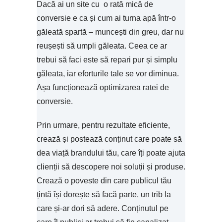
Dacă ai un site cu o rată mică de
conversie e ca și cum ai turna apă într-o
găleată spartă – muncești din greu, dar nu
reușești să umpli găleata. Ceea ce ar
trebui să faci este să repari pur și simplu
găleata, iar eforturile tale se vor diminua.
Așa funcționează optimizarea ratei de
conversie.
Prin urmare, pentru rezultate eficiente,
crează și postează conținut care poate să
dea viață brandului tău, care îți poate ajuta
clienții să descopere noi soluții și produse.
Crează o poveste din care publicul tău
țintă își dorește să facă parte, un trib la
care și-ar dori să adere. Conținutul pe