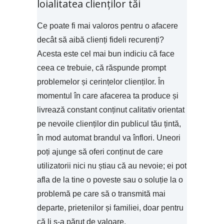
loialitatea clienților tăi
Ce poate fi mai valoros pentru o afacere
decât să aibă clienți fideli recurenți?
Acesta este cel mai bun indiciu că face
ceea ce trebuie, că răspunde prompt
problemelor și cerințelor clienților. În
momentul în care afacerea ta produce și
livrează constant conținut calitativ orientat
pe nevoile clienților din publicul tău țintă,
în mod automat brandul va înflori. Uneori
poți ajunge să oferi conținut de care
utilizatorii nici nu știau că au nevoie; ei pot
afla de la tine o poveste sau o soluție la o
problemă pe care să o transmită mai
departe, prietenilor și familiei, doar pentru
că li s-a părut de valoare.