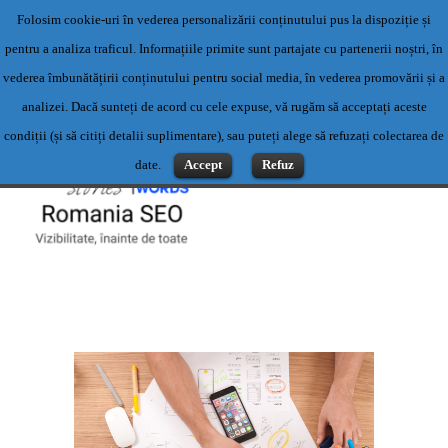
Folosim cookie-uri în vederea personalizării conținutului pus la dispoziție și
Servicii profesionale de content writing- Servicii content writing-
pentru a analiza traficul. Informațiile primite sunt partajate cu partenerii noștri, în
Scriere articole
vederea îmbunătățirii conținutului pentru social media, în vederea promovării și a
Contact: 0769500983 sau office@romaniaseo.com
analizei. Dacă sunteți de acord cu cele expuse, vă rugăm să acceptați aceste
condiții (și să citiți detalii suplimentare), sau puteți alege să refuzați colectarea de
date.
Accept
Refuz