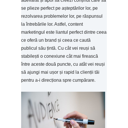
adevărat și apoi să creezi conținut care să
se plieze perfect pe așteptărilor lor, pe
rezolvarea problemelor lor, pe răspunsul
la întrebările lor. Astfel, content
marketingul este liantul perfect dintre ceea
ce oferă un brand și ceea ce caută
publicul său țintă. Cu cât vei reuși să
stabilești o conexiune cât mai firească
între aceste două puncte, cu atât vei reuși
să ajungi mai ușor și rapid la clienții tăi
pentru a-i direcționa spre cumpărare.