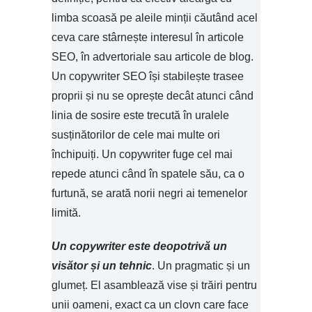
limba scoasă pe aleile minții căutând acel
ceva care stârnește interesul în articole
SEO, în advertoriale sau articole de blog.
Un copywriter SEO își stabilește trasee
proprii și nu se oprește decât atunci când
linia de sosire este trecută în uralele
susținătorilor de cele mai multe ori
închipuiți. Un copywriter fuge cel mai
repede atunci când în spatele său, ca o
furtună, se arată norii negri ai temenelor
limită.
Un copywriter este deopotrivă un
visător și un tehnic
. Un pragmatic și un
glumeț. El asamblează vise și trăiri pentru
unii oameni, exact ca un clovn care face