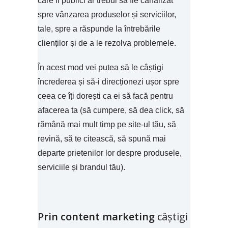
care îl publici ar trebui să fie canalizat
spre vânzarea produselor și serviciilor,
tale, spre a răspunde la întrebările
clienților și de a le rezolva problemele.
În acest mod vei putea să le câștigi
încrederea și să-i direcționezi ușor spre
ceea ce îți dorești ca ei să facă pentru
afacerea ta (să cumpere, să dea click, să
rămână mai mult timp pe site-ul tău, să
revină, să te citească, să spună mai
departe prietenilor lor despre produsele,
serviciile și brandul tău).
Prin content marketing
câștigi