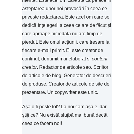
meritat. Este acel om care stă ca pe ace în
așteptarea unor noi provocări în ceea ce
privește redactarea. Este acel om care se
dedică înțelegerii a ceea ce are de făcut și
care aproape niciodată nu are timp de
pierdut. Este omul acțiunii, care tresare la
fiecare e-mail primit. El este creator de
conținut, denumit mai elaborat și
content
creator
. Redactor de articole seo. Scriitor
de articole de blog. Generator de descrieri
de produse. Creator de articole de site de
prezentare. Un copywriter este unic.
Așa o fi peste tot? La noi cam așa e, dar
știți ce? Nu există slujbă mai bună decât
ceea ce facem noi!