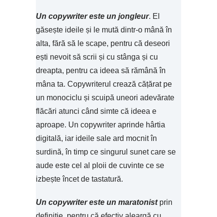
Un copywriter este un jongleur
. El
găsește ideile și le mută dintr-o mână în
alta, fără să le scape, pentru că deseori
ești nevoit să scrii și cu stânga și cu
dreapta, pentru ca ideea să rămână în
mâna ta. Copywriterul crează cățărat pe
un monociclu și scuipă uneori adevărate
flăcări atunci când simte că ideea e
aproape. Un copywriter aprinde hârtia
digitală, iar ideile sale ard mocnit în
surdină, în timp ce singurul sunet care se
aude este cel al ploii de cuvinte ce se
izbește încet de tastatură.
Un copywriter este un maratonist
prin
definiție, pentru că efectiv aleargă cu