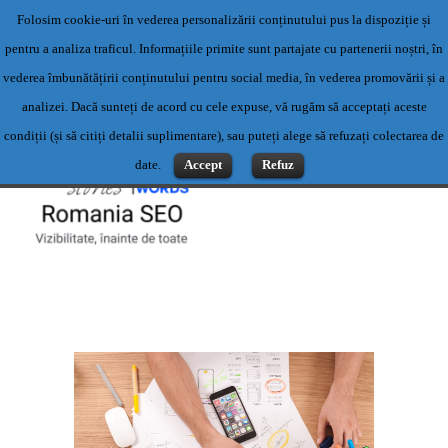
Folosim cookie-uri în vederea personalizării conținutului pus la dispoziție și
Servicii profesionale de content writing- Servicii content writing-
pentru a analiza traficul. Informațiile primite sunt partajate cu partenerii noștri, în
Scriere articole
vederea îmbunătățirii conținutului pentru social media, în vederea promovării și a
Contact: 0769500983 sau office@romaniaseo.com
analizei. Dacă sunteți de acord cu cele expuse, vă rugăm să acceptați aceste
condiții (și să citiți detalii suplimentare), sau puteți alege să refuzați colectarea de
date.
Accept
Refuz