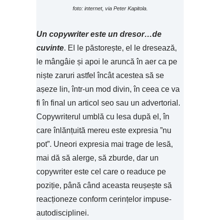
foto: internet, via Peter Kapitola.
Un copywriter este un dresor…de
cuvinte
. El le păstorește, el le dresează,
le mângâie și apoi le aruncă în aer ca pe
niște zaruri astfel încât acestea să se
așeze lin, într-un mod divin, în ceea ce va
fi în final un articol seo sau un advertorial.
Copywriterul umblă cu lesa după el, în
care înlănțuită mereu este expresia ”nu
pot”. Uneori expresia mai trage de lesă,
mai dă să alerge, să zburde, dar un
copywriter este cel care o readuce pe
poziție, până când aceasta reușește să
reacționeze conform cerințelor impuse-
autodisciplinei.