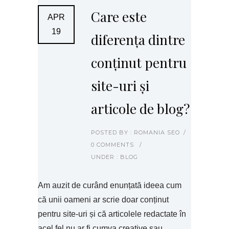
Care este
APR
19
diferența dintre
conținut pentru
site-uri și
articole de blog?
POSTED BY : ROMANIA SEO
/
0 COMMENTS
/
UNDER :
BLOG
Am auzit de curând enunțată ideea cum
că unii oameni ar scrie doar conținut
pentru site-uri și că articolele redactate în
acel fel nu ar fi cumva creative sau