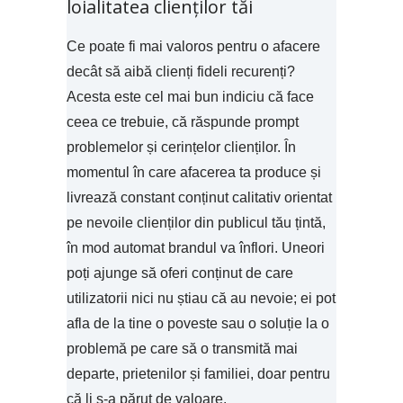
loialitatea clienților tăi
Ce poate fi mai valoros pentru o afacere
decât să aibă clienți fideli recurenți?
Acesta este cel mai bun indiciu că face
ceea ce trebuie, că răspunde prompt
problemelor și cerințelor clienților. În
momentul în care afacerea ta produce și
livrează constant conținut calitativ orientat
pe nevoile clienților din publicul tău țintă,
în mod automat brandul va înflori. Uneori
poți ajunge să oferi conținut de care
utilizatorii nici nu știau că au nevoie; ei pot
afla de la tine o poveste sau o soluție la o
problemă pe care să o transmită mai
departe, prietenilor și familiei, doar pentru
că li s-a părut de valoare.