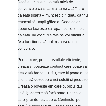
Dacă ai un site cu o rată mică de
conversie e ca și cum ai turna apă într-o
găleată spartă – muncești din greu, dar nu
reușești să umpli găleata. Ceea ce ar
trebui să faci este să repari pur și simplu
găleata, iar eforturile tale se vor diminua.
Așa funcționează optimizarea ratei de
conversie.
Prin urmare, pentru rezultate eficiente,
crează și postează conținut care poate să
dea viață brandului tău, care îți poate ajuta
clienții să descopere noi soluții și produse.
Crează o poveste din care publicul tău
țintă își dorește să facă parte, un trib la
care și-ar dori să adere. Conținutul pe