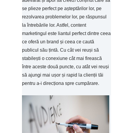
adevărat și apoi să creezi conținut care să
se plieze perfect pe așteptărilor lor, pe
rezolvarea problemelor lor, pe răspunsul
la întrebările lor. Astfel, content
marketingul este liantul perfect dintre ceea
ce oferă un brand și ceea ce caută
publicul său țintă. Cu cât vei reuși să
stabilești o conexiune cât mai firească
între aceste două puncte, cu atât vei reuși
să ajungi mai ușor și rapid la clienții tăi
pentru a-i direcționa spre cumpărare.