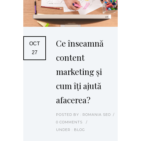
Ce înseamnă
OCT
27
content
marketing și
cum îți ajută
afacerea?
POSTED BY : ROMANIA SEO
/
0 COMMENTS
/
UNDER :
BLOG