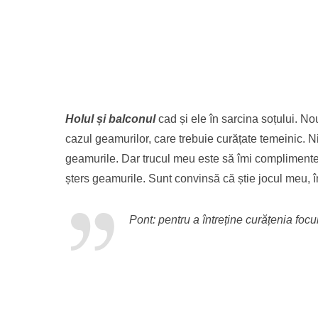
Holul și balconul
cad și ele în sarcina soțului. No
cazul geamurilor, care trebuie curățate temeinic. N
geamurile. Dar trucul meu este să îmi complimentez s
șters geamurile. Sunt convinsă că știe jocul meu, î
Pont: pentru a întreține curățenia
f
ocul