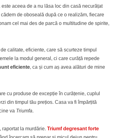
să este aceea de a nu lăsa loc din casă necurățat
să cădem de oboseală după ce o realizăm, fiecare
onam cel mai des de parcă o multitudine de spirite,
e calitate, eficiente, care să scurteze timpul
lemele la modul general, ci care curăță repede
sunt eficiente
, ca și cum aș avea alături de mine
care cu produse de excepție în curățenie, cuplul
ierzi din timpul tău prețios. Casa va fi împărțită
cine va
Triumfa
.
, raportat la murdărie.
Triumf degresant forte
 când încercam să prepar și micul dejun pentru