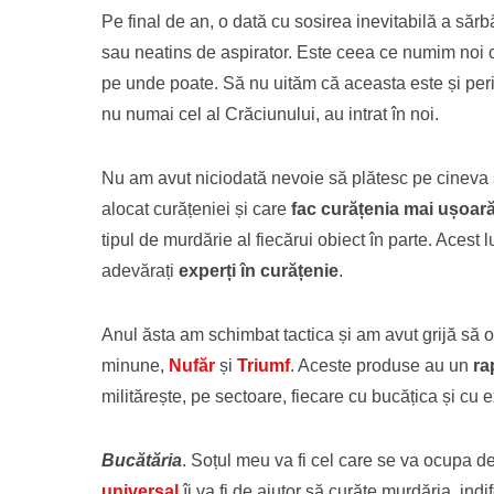
Pe final de an, o dată cu sosirea inevitabilă a sărb
sau neatins de aspirator. Este ceea ce numim noi 
pe unde poate. Să nu uităm că aceasta este și peri
nu numai cel al Crăciunului, au intrat în noi.
Nu am avut niciodată nevoie să plătesc pe cineva să
alocat curățeniei și care
fac curățenia mai ușoar
tipul de murdărie al fiecărui obiect în parte. Acest
adevărați
experți în curățenie
.
Anul ăsta am schimbat tactica și am avut grijă să o
minune,
Nufăr
și
Triumf
. Aceste produse au un
rap
militărește, pe sectoare, fiecare cu bucățica și cu
Bucătăria
. Soțul meu va fi cel care se va ocupa de
universal
îi va fi de ajutor să curățe murdăria, in