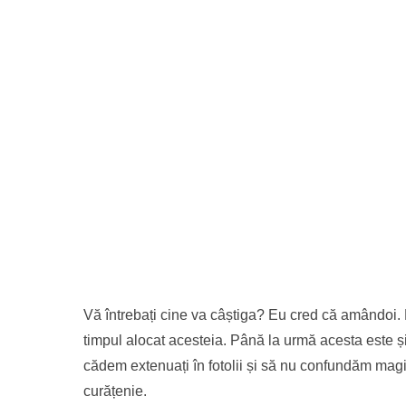
Vă întrebați cine va câștiga? Eu cred că amândoi. D
timpul alocat acesteia. Până la urmă acesta este și
cădem extenuați în fotolii și să nu confundăm magia 
curățenie.