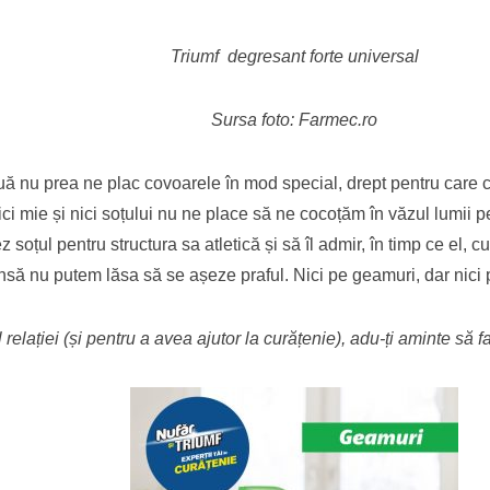
Triumf degresant forte universal
Sursa foto: Farmec.ro
uă nu prea ne plac covoarele în mod special, drept pentru care cur
ici mie și nici soțului nu ne place să ne cocoțăm în văzul lumii 
oțul pentru structura sa atletică și să îl admir, în timp ce el, 
nsă nu putem lăsa să se așeze praful. Nici pe geamuri, dar nici p
 relației (și pentru a avea ajutor la curățenie), adu-ți aminte să 