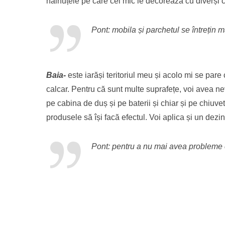
hăinuțele pe care cel mic le decorează cu diverși co
Pont: mobila și parchetul se întrețin 
Baia-
este iarăși teritoriul meu și acolo mi se pa
calcar. Pentru că sunt multe suprafețe, voi avea ne
pe cabina de duș și pe baterii și chiar și pe chiuve
produsele să își facă efectul. Voi aplica și un dezi
Pont: pentru a nu mai avea probleme cu