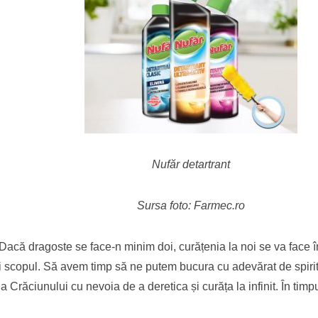
Nufăr detartrant
Sursa foto: Farmec.ro
acă dragoste se face-n minim doi, curățenia la noi se va face în
 scopul. Să avem timp să ne putem bucura cu adevărat de spiritul
Crăciunului cu nevoia de a deretica și curăța la infinit. În timpu