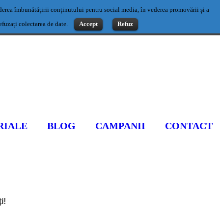
vederea îmbunătățirii conținutului pentru social media, în vederea promovării și a
Contact: 0769500983 sau office@romaniaseo.com
refuzați colectarea de date.
Accept
Refuz
RIALE
BLOG
CAMPANII
CONTACT
i!