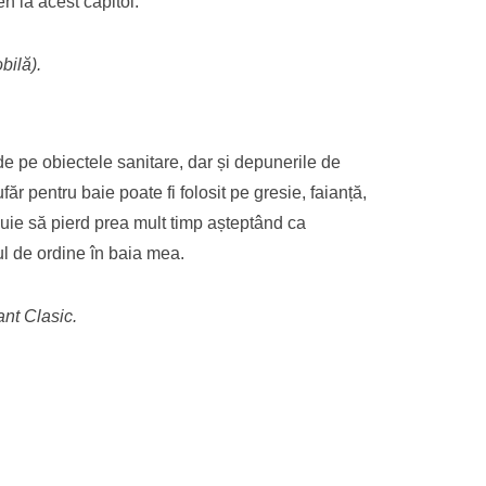
n la acest capitol.
bilă).
e pe obiectele sanitare, dar și depunerile de
 pentru baie poate fi folosit pe gresie, faianță,
ebuie să pierd prea mult timp așteptând ca
tul de ordine în baia mea.
ant Clasic.