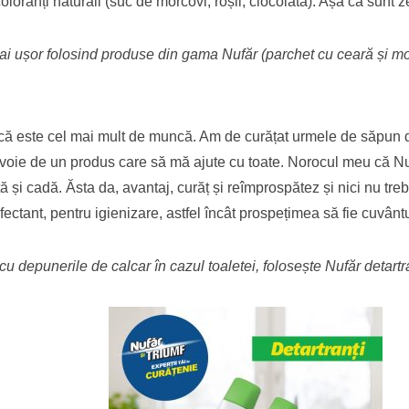
loranți naturali (suc de morcovi, roșii, ciocolată). Așa ca sunt ze
mai ușor folosind produse din gama Nufăr (parchet cu ceară și mo
re că este cel mai mult de muncă. Am de curățat urmele de săpun d
voie de un produs care să mă ajute cu toate. Norocul meu că Nufăr
tă și cadă. Ăsta da, avantaj, curăț și reîmprospătez și nici nu tr
nfectant, pentru igienizare, astfel încât prospețimea să fie cuvân
 depunerile de calcar în cazul toaletei, folosește Nufăr detartr