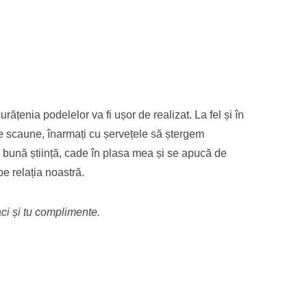
ățenia podelelor va fi ușor de realizat. La fel și în
pe scaune, înarmați cu șervețele să ștergem
cu bună știință, cade în plasa mea și se apucă de
e relația noastră.
faci și tu complimente.