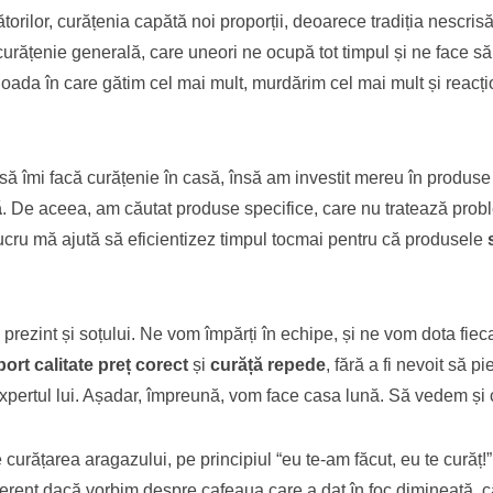
ătorilor, curățenia capătă noi proporții, deoarece tradiția nescri
curățenie generală, care uneori ne ocupă tot timpul și ne face 
oada în care gătim cel mai mult, murdărim cel mai mult și reacți
 îmi facă curățenie în casă, însă am investit mereu în produse d
ă
. De aceea, am căutat produse specifice, care nu tratează prob
 lucru mă ajută să eficientizez timpul tocmai pentru că produsele
 prezint și soțului. Ne vom împărți în echipe, și ne vom dota fie
ort calitate preț corect
și
curăță repede
, fără a fi nevoit să p
 expertul lui. Așadar, împreună, vom face casa lună. Să vedem și 
 curățarea aragazului, pe principiul “eu te-am făcut, eu te curăț!”
diferent dacă vorbim despre cafeaua care a dat în foc dimineață,