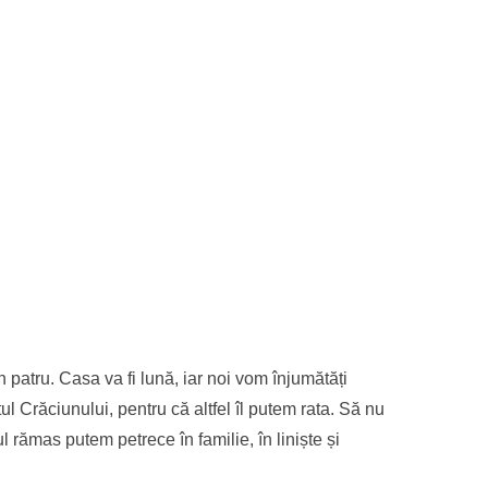
 patru. Casa va fi lună, iar noi vom înjumătăți
 Crăciunului, pentru că altfel îl putem rata. Să nu
l rămas putem petrece în familie, în liniște și