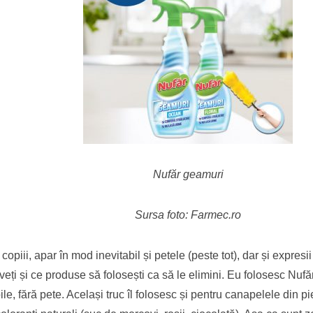
Nufăr geamuri
Sursa foto: Farmec.ro
copiii, apar în mod inevitabil și petele (peste tot), dar și expresi
 înveți și ce produse să folosești ca să le elimini. Eu folosesc Nuf
le, fără pete. Același truc îl folosesc și pentru canapelele din 