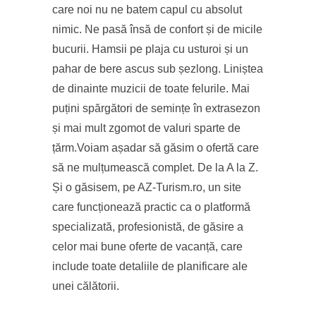
care noi nu ne batem capul cu absolut
nimic. Ne pasă însă de confort și de micile
bucurii. Hamsii pe plaja cu usturoi și un
pahar de bere ascus sub șezlong. Liniștea
de dinainte muzicii de toate felurile. Mai
puțini spărgători de semințe în extrasezon
și mai mult zgomot de valuri sparte de
țărm.Voiam așadar să găsim o ofertă care
să ne mulțumească complet. De la A la Z.
Și o găsisem, pe AZ-Turism.ro, un site
care funcționează practic ca o platformă
specializată, profesionistă, de găsire a
celor mai bune oferte de vacanță, care
include toate detaliile de planificare ale
unei călătorii.