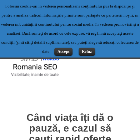
Folosim cookie-uri în vederea personalizării conținutului pus la dispoziție și
Servicii profesionale de content writing- Servicii content writing-
pentru a analiza traficul. Informațiile primite sunt partajate cu partenerii noștri, în
Scriere articole
vederea îmbunătățirii conținutului pentru social media, în vederea promovării și a
Contact: 0769500983 sau office@romaniaseo.com
analizei. Dacă sunteți de acord cu cele expuse, vă rugăm să acceptați aceste
condiții (și să citiți detalii suplimentare), sau puteți alege să refuzați colectarea de
date.
Accept
Refuz
Când viața îți dă o
pauză, e cazul să
cauți rapid oferte