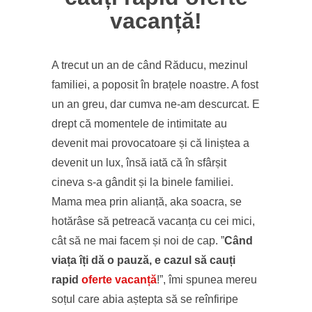
vacanță!
A trecut un an de când Răducu, mezinul
familiei, a poposit în brațele noastre. A fost
un an greu, dar cumva ne-am descurcat. E
drept că momentele de intimitate au
devenit mai provocatoare și că liniștea a
devenit un lux, însă iată că în sfârșit
cineva s-a gândit și la binele familiei.
Mama mea prin alianță, aka soacra, se
hotărâse să petreacă vacanța cu cei mici,
cât să ne mai facem și noi de cap. ”
Când
viața îți dă o pauză, e cazul să cauți
rapid
oferte vacanță
!”, îmi spunea mereu
soțul care abia aștepta să se reînfiripe