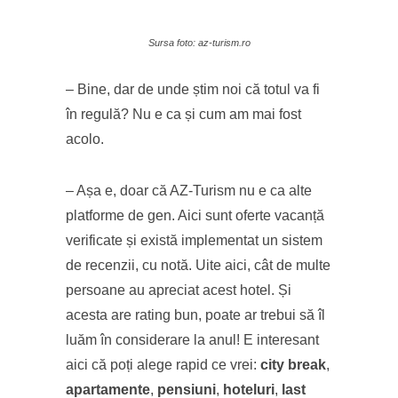
Sursa foto: az-turism.ro
– Bine, dar de unde știm noi că totul va fi
în regulă? Nu e ca și cum am mai fost
acolo.
– Așa e, doar că AZ-Turism nu e ca alte
platforme de gen. Aici sunt oferte vacanță
verificate și există implementat un sistem
de recenzii, cu notă. Uite aici, cât de multe
persoane au apreciat acest hotel. Și
acesta are rating bun, poate ar trebui să îl
luăm în considerare la anul! E interesant
aici că poți alege rapid ce vrei:
city break
,
apartamente
,
pensiuni
,
hoteluri
,
last