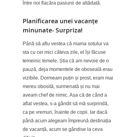
între noi flacăra pasiunii de altădată.
Planificarea unei vacanțe
minunate- Surpriza!
Până să aflu vestea că mama soțului va
sta cu cei mici câteva zile, el își făcuse
temeinic temele. Știa că am nevoie de o
pauză, deja momentele de oboseală erau
vizibile. Dormeam puțin și prost, eram mai
mereu obosită, surmenată și nu mai
aveam chef de nimic. Așa că de când a
aflat vestea, s-a gândit să mă surprindă,
ca pe vremuri, înainte de copii. Iar dacă
până acum alegeam împreună destinația
de vacanță, acum se gândise la ceva