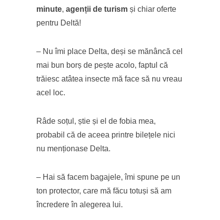
minute
,
agenții de turism
și chiar oferte
pentru Deltă!
– Nu îmi place Delta, deși se mănâncă cel
mai bun borș de pește acolo, faptul că
trăiesc atâtea insecte mă face să nu vreau
acel loc.
Râde soțul, știe și el de fobia mea,
probabil că de aceea printre bilețele nici
nu menționase Delta.
– Hai să facem bagajele, îmi spune pe un
ton protector, care mă făcu totuși să am
încredere în alegerea lui.