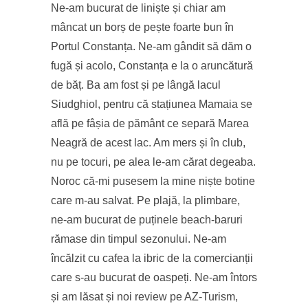
Ne-am bucurat de liniște și chiar am
mâncat un borș de pește foarte bun în
Portul Constanța. Ne-am gândit să dăm o
fugă și acolo, Constanța e la o aruncătură
de băț. Ba am fost și pe lângă lacul
Siudghiol, pentru că stațiunea Mamaia se
află pe fâșia de pământ ce separă Marea
Neagră de acest lac. Am mers și în club,
nu pe tocuri, pe alea le-am cărat degeaba.
Noroc că-mi pusesem la mine niște botine
care m-au salvat. Pe plajă, la plimbare,
ne-am bucurat de puținele beach-baruri
rămase din timpul sezonului. Ne-am
încălzit cu cafea la ibric de la comercianții
care s-au bucurat de oaspeți. Ne-am întors
și am lăsat și noi review pe AZ-Turism,