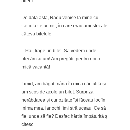
diferit.
De data asta, Radu venise la mine cu
căciula celui mic, în care erau amestecate
câteva bilețele:
– Hai, trage un bilet. Să vedem unde
plecăm acum! Am pregătit pentru noi o
mică vacanță!
Timid, am băgat mâna în mica căciuliță și
am scos de acolo un bilet. Surpriza,
nerăbdarea și curiozitate își făceau loc în
inima mea, iar ochii îmi străluceau. Ce să
fie, unde să fie? Desfac hârtia împăturită și
citesc: