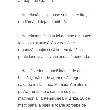
aproape de Crăciun.
– Ne relaxăm! Îmi spuse soțul, care firește
era flămând deja de odihnă.
– Ne relaxam, însă la fel de bine am putea
face asta și acasă. Aș vrea să ne
organizăm puțin și să vedem dacă se
poate face și altceva în această perioadă.
– Hai să vedem atunci! Înainte de orice,
hai să îți arăt unde aș zice să alegem
cazarea în stațiunea Mamaia. Am ales de
pe AZ-Turism.ro o cameră cu pat
matrimonial la
Pensiunea H Briza
. 20 de
metri până la plajă și foarte aproape de