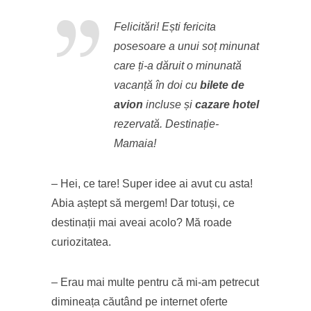
Felicitări! Ești fericita
posesoare a unui soț minunat
care ți-a dăruit o minunată
vacanță în doi cu
bilete de
avion
incluse și
cazare hotel
rezervată. Destinație-
Mamaia!
– Hei, ce tare! Super idee ai avut cu asta!
Abia aștept să mergem! Dar totuși, ce
destinații mai aveai acolo? Mă roade
curiozitatea.
– Erau mai multe pentru că mi-am petrecut
dimineața căutând pe internet oferte