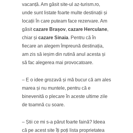
vacanță. Am găsit site-ul az-turism.ro,
unde sunt listate foarte multe destinații și
locații în care puteam face rezervare. Am
găsit
cazare Brașov
,
cazare Herculane
,
chiar și
cazare Sinaia
. Pentru că în
fiecare an alegem împreună destinația,
am zis să ieșim din rutină anul acesta și
să fac alegerea mai provocatoare.
– E o idee grozavă și mă bucur că am ales
marea și nu muntele, pentru că e
binevenită o plecare în aceste ultime zile
de toamnă cu soare.
– Știi ce mi s-a părut foarte faină? Ideea
că pe acest site îți poți lista proprietatea