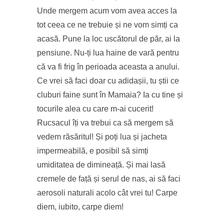
Unde mergem acum vom avea acces la
tot ceea ce ne trebuie și ne vom simți ca
acasă. Pune la loc uscătorul de păr, ai la
pensiune. Nu-ți lua haine de vară pentru
că va fi frig în perioada aceasta a anului.
Ce vrei să faci doar cu adidașii, tu știi ce
cluburi faine sunt în Mamaia? Ia cu tine și
tocurile alea cu care m-ai cucerit!
Rucsacul îți va trebui ca să mergem să
vedem răsăritul! Și poți lua și jacheta
impermeabilă, e posibil să simți
umiditatea de dimineață. Și mai lasă
cremele de față și serul de nas, ai să faci
aerosoli naturali acolo cât vrei tu! Carpe
diem, iubito, carpe diem!